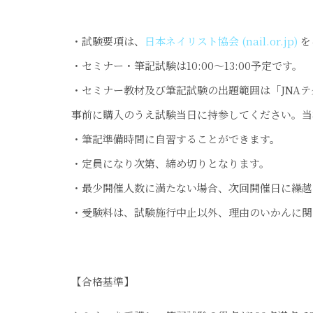
・試験要項は、
日本ネイリスト協会 (nail.or.jp)
を
・セミナー・筆記試験は10:00～13:00予定です。
・セミナー教材及び筆記試験の出題範囲は「JNAテ
事前に購入のうえ試験当日に持参してください。当校
・筆記準備時間に自習することができます。
・定員になり次第、締め切りとなります。
・最少開催人数に満たない場合、次回開催日に繰越
・受験料は、試験施行中止以外、理由のいかんに関
【合格基準】